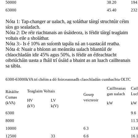
50000
38.20
194
63000
45.40
232
Nóta 1: Tap-changer ar ualach, ag soláthar táirgí struchtúir céim
síos go sealadach.
Nóta 2: De réir riachtanais an úsáideora, is féidir táirgí teaglaim
voltais eile a sholáthar.
Nóta 3:- Is é 10% an suíomh tapála ná an t-uastacáil reatha.
Nóta 4: Nuair a bhíonn an meánráta ualach bliantúil de
chlaochladán idir 45% agus 50%, is féidir an éifeachtacht
oibriúcháin uasta a fháil trí úsáid a bhaint as an luach caillteanais
sa tábla.
6300-63000kVA trí chéim a dó foirceannadh claochladán cumhachta OLTC
Caillteanas
Cail
Teaglaim Voltais
Rátáilte
gan ualach
Luc
Gourp
Cumas
veicteoir
HV
LV
(kVA)
kW
kW
(kV)
k(V)
6300
9.6
8000
11.
10000
6.3
13.
12500
33
6.6
16.