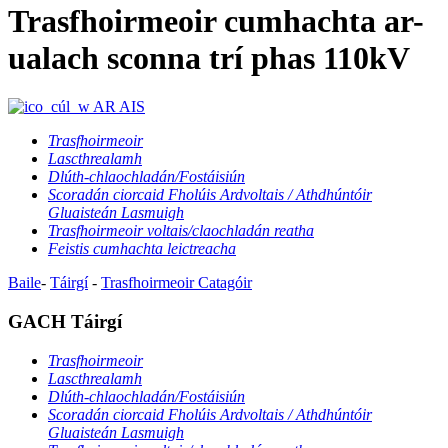
Trasfhoirmeoir cumhachta ar-
ualach sconna trí phas 110kV
AR AIS
Trasfhoirmeoir
Lascthrealamh
Dlúth-chlaochladán/Fostáisiún
Scoradán ciorcaid Fholúis Ardvoltais / Athdhúntóir
Gluaisteán Lasmuigh
Trasfhoirmeoir voltais/claochladán reatha
Feistis cumhachta leictreacha
Baile
-
Táirgí
-
Trasfhoirmeoir
Catagóir
GACH Táirgí
Trasfhoirmeoir
Lascthrealamh
Dlúth-chlaochladán/Fostáisiún
Scoradán ciorcaid Fholúis Ardvoltais / Athdhúntóir
Gluaisteán Lasmuigh