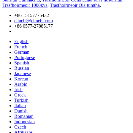
Trasfhoirmeoir 1000kva
,
Trasfhoirmeoir Ola-tumtha
,
+86 15157775432
chnebl@chnebl.com
+86 0577-27885177
English
French
German
Portuguese
Spanish
Russian
Japanese
Korean
Arabic
Irish
Greek
Turkish
Italian
Danish
Romanian
Indonesian
Czech
Afrikaans