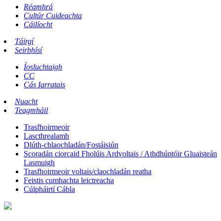
Réamhrá
Cultúr Cuideachta
Cáilíocht
Táirgí
Seirbhísí
Íosluchtaigh
CC
Cás Iarratais
Nuacht
Teagmháil
Trasfhoirmeoir
Lascthrealamh
Dlúth-chlaochladán/Fostáisiún
Scoradán ciorcaid Fholúis Ardvoltais / Athdhúntóir Gluaisteán
Lasmuigh
Trasfhoirmeoir voltais/claochladán reatha
Feistis cumhachta leictreacha
Cúlpháirtí Cábla