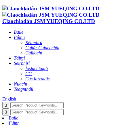
Claochladán JSM YUEQING CO.LTD
Baile
Fúinn
Réamhrá
Cultúr Cuideachta
Cáilíocht
Táirgí
Seirbhísí
Íosluchtaigh
CC
Cás Iarratais
Nuacht
Teagmháil
English
Baile
Fúinn