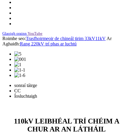
Glaoigh orainn
YouTube
Roimhe seo:
Trasfhoirmeoir de chineál tirim 33kV11kV
Ar
Aghaidh:
Rang 220kV trí phas ar luchtú
sonraí táirge
CC
Íosluchtaigh
110kV LEIBHÉAL TRÍ CHÉIM A
CHUR AR AN LÁTHÁIL