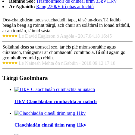
Roimhe Seo:
Trasfhoirmeoir de chineál tirim 33kV11kV
Ar Aghaidh:
Rang 220kV trí phas ar luchtú
Dea-chaighdeán agus seachadadh tapa, tá sé an-deas.Tá fadhb
beagán beag ag roinnt táirgí, ach chuir an soláthraí in ionad tráthúil,
ar an iomlán, táimid sásta.
Le David Eagleson ó Angóla - 2017.04.18 16:45
Soláthraí deas sa tionscal seo, tar éis plé mionsonraithe agus
cúramach, thángamar ar chomhaontú comhthola.Tá súil agam go
gcomhoibreoimid go réidh.
Le Nainesh Mehta ón nGabúin - 2018.09.12 17:18
Táirgí Gaolmhara
11kV Claochladán cumhachta ar ualach
Claochladán cineál tirim rang 11kv