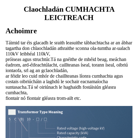
Claochladán CUMHACHTA
LEICTREACH
Achoimre
Táimid tar éis glacadh le sraith leasuithe tábhachtacha ar an ábhar
tagartha don chlaochladán athraithe sconna ola-tumtha ar-ualach
110kV leibhéal 110kV,
próiseas agus struchtúr.Tá na gnéithe de mhéid beag, meáchan
éadrom, ard-éifeachtúlacht, caillteanas íseal, torann íseal, oibriú
iontaofa, srl ag an gclaochladán,
ar féidir leo cuid mhór de chaillteanas líonra cumhachta agus
costais oibriúcháin a laghdú le sochair eacnamaíocha
suntasacha.Tá sé oiriúnach le haghaidh fostáisiún gléasra
cumhachta,
fiontair nó fiontair gléasra trom-ailt etc.