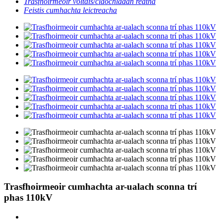
Trasfhoirmeoir voltais/claochladán reatha
Feistis cumhachta leictreacha
Trasfhoirmeoir cumhachta ar-ualach sconna trí
phas 110kV