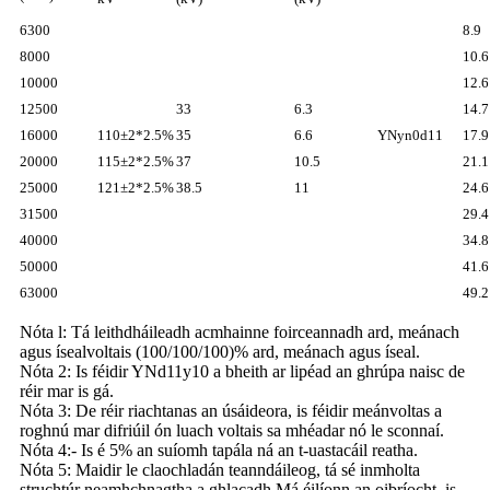
6300
8.9
8000
10.6
10000
12.6
12500
33
6.3
14.7
16000
110±2*2.5%
35
6.6
YNyn0d11
17.9
20000
115±2*2.5%
37
10.5
21.1
25000
121±2*2.5%
38.5
11
24.6
31500
29.4
40000
34.8
50000
41.6
63000
49.2
Nóta l: Tá leithdháileadh acmhainne foirceannadh ard, meánach
agus ísealvoltais (100/100/100)% ard, meánach agus íseal.
Nóta 2: Is féidir YNd11y10 a bheith ar lipéad an ghrúpa naisc de
réir mar is gá.
Nóta 3: De réir riachtanas an úsáideora, is féidir meánvoltas a
roghnú mar difriúil ón luach voltais sa mhéadar nó le sconnaí.
Nóta 4:- Is é 5% an suíomh tapála ná an t-uastacáil reatha.
Nóta 5: Maidir le claochladán teanndáileog, tá sé inmholta
struchtúr neamhchnagtha a ghlacadh.Má éilíonn an oibríocht, is