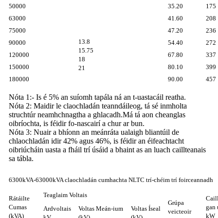
50000
35.20
175
63000
41.60
208
75000
47.20
236
13.8
90000
54.40
272
15.75
120000
67.80
337
18
150000
80.10
399
21
180000
90.00
457
Nóta 1:- Is é 5% an suíomh tapála ná an t-uastacáil reatha.
Nóta 2: Maidir le claochladán teanndáileog, tá sé inmholta
struchtúr neamhchnagtha a ghlacadh.Má tá aon cheanglas
oibríochta, is féidir fo-nascairí a chur ar bun.
Nóta 3: Nuair a bhíonn an meánráta ualaigh bliantúil de
chlaochladán idir 42% agus 46%, is féidir an éifeachtacht
oibriúcháin uasta a fháil trí úsáid a bhaint as an luach caillteanais
sa tábla.
6300kVA-63000kVA claochladán cumhachta NLTC trí-chéim trí foirceannadh
Teaglaim Voltais
Rátáilte
Cail
Grúpa
Cumas
gan 
Ardvoltais
Voltas Meán-ium
Voltas Íseal
veicteoir
(kVA)
kW
kV
(kV)
(kV)