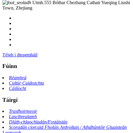
Uimh.555 Bóthar Chezhang Cathair Yueqing Liushi
Town, Zhejiang
Téigh i dteagmháil
Fúinn
Réamhrá
Cultúr Cuideachta
Cáilíocht
Táirgí
Trasfhoirmeoir
Lascthrealamh
Dlúth-chlaochladán/Fostáisiún
Scoradán ciorcaid Fholúis Ardvoltais / Athdhúntóir Gluaisteán
Lasmuigh