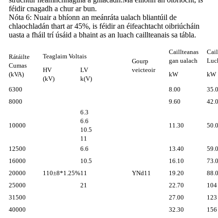
féidir cnagadh a chur ar bun.
Nóta 6: Nuair a bhíonn an meánráta ualach bliantúil de
chlaochladán thart ar 45%, is féidir an éifeachtacht oibriúcháin
uasta a fháil trí úsáid a bhaint as an luach caillteanais sa tábla.
Caillteanas
Cail
Teaglaim Voltais
Rátáilte
gan ualach
Luc
Gourp
Cumas
HV
LV
veicteoir
(kVA)
kW
kW
(kV)
k(V)
6300
8.00
35.
8000
9.60
42.
6.3
6.6
10000
11.30
50.
10.5
11
12500
6.6
13.40
59.
16000
10.5
16.10
73.
20000
110±8*1.25%
11
YNd11
19.20
88.
25000
21
22.70
104
31500
27.00
123
40000
32.30
156