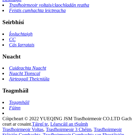
Trasfhoirmeoir voltais/claochladán reatha
Feistis cumhachta leictreacha
Seirbhísí
Íosluchtaigh
CC
Cás Iarratais
Nuacht
Cuideachta Nuacht
Nuacht Tionscal
Airteagail Theicniúla
Teagmháil
Teagmháil
Fúinn
Cóipcheart © 2022 YUEQING JSM Trasfhoirmeoir CO.LTD Gach
ceart ar cosaint.
Táirgí te
,
Léarscáil an tSuímh
Trasfhoirmeoir Voltas
,
Trasfhoirmeoir 3 Chéim
,
Trasfhoirmeoir
Stáisiún Cumhachta
,
Trasfhoirmeoir Cumhachta san Fhostáisiún
,