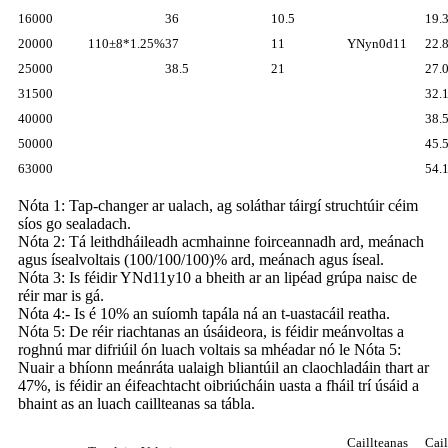
16000
36
10.5
19.
20000
110±8*1.25%
37
11
YNyn0d11
22.
25000
38.5
21
27.
31500
32.
40000
38.
50000
45.
63000
54.
Nóta 1: Tap-changer ar ualach, ag soláthar táirgí struchtúir céim
síos go sealadach.
Nóta 2: Tá leithdháileadh acmhainne foirceannadh ard, meánach
agus ísealvoltais (100/100/100)% ard, meánach agus íseal.
Nóta 3: Is féidir YNd11y10 a bheith ar an lipéad grúpa naisc de
réir mar is gá.
Nóta 4:- Is é 10% an suíomh tapála ná an t-uastacáil reatha.
Nóta 5: De réir riachtanas an úsáideora, is féidir meánvoltas a
roghnú mar difriúil ón luach voltais sa mhéadar nó le Nóta 5:
Nuair a bhíonn meánráta ualaigh bliantúil an claochladáin thart ar
47%, is féidir an éifeachtacht oibriúcháin uasta a fháil trí úsáid a
bhaint as an luach caillteanas sa tábla.
Caillteanas
Cail