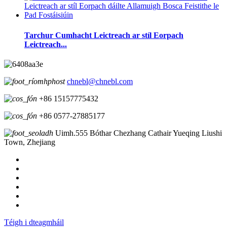
Tarchur Cumhacht Leictreach ar stíl Eorpach
Leictreach...
chnebl@chnebl.com
+86 15157775432
+86 0577-27885177
Uimh.555 Bóthar Chezhang Cathair Yueqing Liushi
Town, Zhejiang
Téigh i dteagmháil