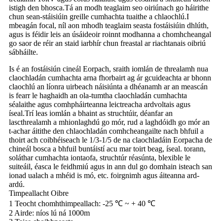
istigh den bhosca.Tá an modh teaglaim seo oiriúnach go háirithe
chun sean-stáisiúin greille cumhachta tuaithe a chlaochlú.I
mbeagán focal, níl aon mhodh teaglaim seasta fostáisiúin dhlúth,
agus is féidir leis an úsáideoir roinnt modhanna a chomhcheangal
go saor de réir an staid iarbhír chun freastal ar riachtanais oibriú
sábháilte.
Is é an fostáisiún cineál Eorpach, sraith iomlán de threalamh nua
claochladán cumhachta arna fhorbairt ag ár gcuideachta ar bhonn
claochlú an líonra uirbeach náisiúnta a dhéanamh ar an meascán
is fearr le haghaidh an ola-tumtha claochladán cumhachta
séalaithe agus comhpháirteanna leictreacha ardvoltais agus
íseal.Trí leas iomlán a bhaint as struchtúir, déanfar an
lascthrealamh a mhionlaghdú go mór, rud a laghdóidh go mór an
t-achar áitithe den chlaochladán comhcheangailte nach bhfuil a
thoirt ach coibhéiseach le 1/3-1/5 de na claochladáin Eorpacha de
chineál bosca a bhfuil buntáistí acu mar toirt beag, íseal. torann,
soláthar cumhachta iontaofa, struchtúr réasúnta, blexible le
suiteáil, éasca le feidhmiú agus in ann dul go domhain isteach san
ionad ualach a mhéid is mó, etc. foirgnimh agus áiteanna ard-
ardú.
Timpeallacht Oibre
1 Teocht chomhthimpeallach: -25 ℃ ~ + 40 ℃
2 Airde: níos lú ná 1000m