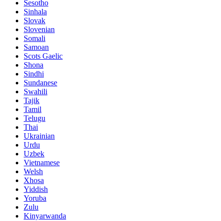
Sesotho
Sinhala
Slovak
Slovenian
Somali
Samoan
Scots Gaelic
Shona
Sindhi
Sundanese
Swahili
Tajik
Tamil
Telugu
Thai
Ukrainian
Urdu
Uzbek
Vietnamese
Welsh
Xhosa
Yiddish
Yoruba
Zulu
Kinyarwanda