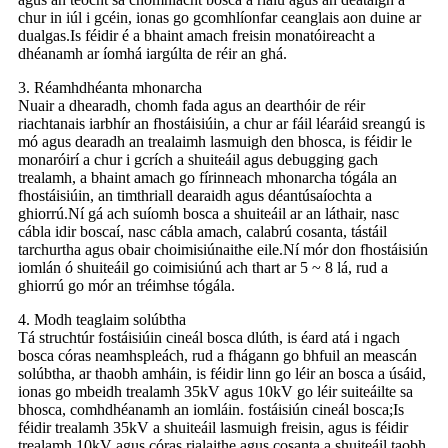
chur in iúl i gcéin, ionas go gcomhlíonfar ceanglais aon duine ar
dualgas.Is féidir é a bhaint amach freisin monatóireacht a
dhéanamh ar íomhá iargúlta de réir an ghá.
3. Réamhdhéanta mhonarcha
Nuair a dhearadh, chomh fada agus an dearthóir de réir
riachtanais iarbhír an fhostáisiúin, a chur ar fáil léaráid sreangú is
mó agus dearadh an trealaimh lasmuigh den bhosca, is féidir le
monaróirí a chur i gcrích a shuiteáil agus debugging gach
trealamh, a bhaint amach go fírinneach mhonarcha tógála an
fhostáisiúin, an timthriall dearaidh agus déantúsaíochta a
ghiorrú.Ní gá ach suíomh bosca a shuiteáil ar an láthair, nasc
cábla idir boscaí, nasc cábla amach, calabrú cosanta, tástáil
tarchurtha agus obair choimisiúnaithe eile.Ní mór don fhostáisiún
iomlán ó shuiteáil go coimisiúnú ach thart ar 5 ~ 8 lá, rud a
ghiorrú go mór an tréimhse tógála.
4. Modh teaglaim solúbtha
Tá struchtúr fostáisiúin cineál bosca dlúth, is éard atá i ngach
bosca córas neamhspleách, rud a fhágann go bhfuil an meascán
solúbtha, ar thaobh amháin, is féidir linn go léir an bosca a úsáid,
ionas go mbeidh trealamh 35kV agus 10kV go léir suiteáilte sa
bhosca, comhdhéanamh an iomláin. fostáisiún cineál bosca;Is
féidir trealamh 35kV a shuiteáil lasmuigh freisin, agus is féidir
trealamh 10kV agus córas rialaithe agus cosanta a shuiteáil taobh