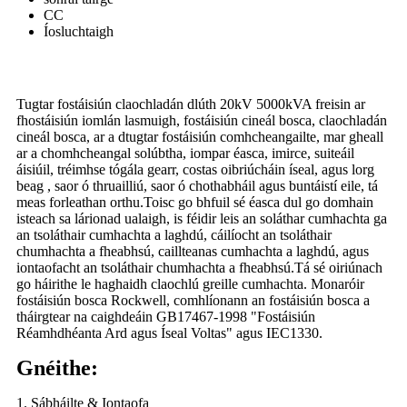
CC
Íosluchtaigh
Tugtar fostáisiún claochladán dlúth 20kV 5000kVA freisin ar
fhostáisiún iomlán lasmuigh, fostáisiún cineál bosca, claochladán
cineál bosca, ar a dtugtar fostáisiún comhcheangailte, mar gheall
ar a chomhcheangal solúbtha, iompar éasca, imirce, suiteáil
áisiúil, tréimhse tógála gearr, costas oibriúcháin íseal, agus lorg
beag , saor ó thruailliú, saor ó chothabháil agus buntáistí eile, tá
meas forleathan orthu.Toisc go bhfuil sé éasca dul go domhain
isteach sa lárionad ualaigh, is féidir leis an soláthar cumhachta ga
an tsoláthair cumhachta a laghdú, cáilíocht an tsoláthair
chumhachta a fheabhsú, caillteanas cumhachta a laghdú, agus
iontaofacht an tsoláthair chumhachta a fheabhsú.Tá sé oiriúnach
go háirithe le haghaidh claochlú greille cumhachta. Monaróir
fostáisiún bosca Rockwell, comhlíonann an fostáisiún bosca a
tháirgtear na caighdeáin GB17467-1998 "Fostáisiún
Réamhdhéanta Ard agus Íseal Voltas" agus IEC1330.
Gnéithe:
1. Sábháilte & Iontaofa