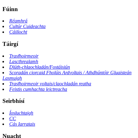
Fúinn
Réamhrá
Cultúr Cuideachta
Cáilíocht
Táirgí
Trasfhoirmeoir
Lascthrealamh
Dlúth-chlaochladán/Fostáisiún
Scoradán ciorcaid Fholúis Ardvoltais / Athdhúntóir Gluaisteán
Lasmuigh
Trasfhoirmeoir voltais/claochladán reatha
Feistis cumhachta leictreacha
Seirbhísí
Íosluchtaigh
CC
Cás Iarratais
Nuacht