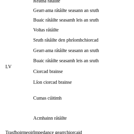
Reatha rátáilte
Gearr-ama rátáilte seasann an sruth
Buaic rátáilte seasamh leis an sruth
Voltas rátáilte
Sruth rátáilte den phríomhchiorcad
Gearr-ama rátáilte seasann an sruth
Buaic rátáilte seasamh leis an sruth
LV
Ciorcad brainse
Líon ciorcad brainse
Cumas cúitimh
Acmhainn rátáilte
Trasfhoirmeoir
Impedance gearrchiorcaid