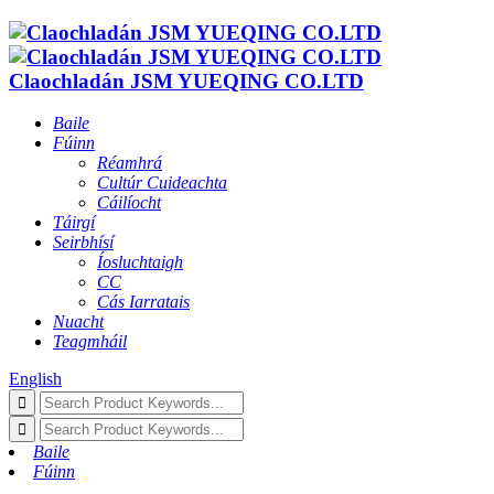
Claochladán JSM YUEQING CO.LTD
Baile
Fúinn
Réamhrá
Cultúr Cuideachta
Cáilíocht
Táirgí
Seirbhísí
Íosluchtaigh
CC
Cás Iarratais
Nuacht
Teagmháil
English
Baile
Fúinn