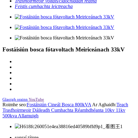
Trasfhoirmeoir voltais/claochladán reatha
Feistis cumhachta leictreacha
Fostáisiún bosca fótavoltach Meiriceánach 33kV
Glaoigh orainn
YouTube
Roimhe seo:
Fostáisiún Cineál Bosca 800kVA
Ar Aghaidh:
Teach
Trasfhoirmeoir Dáileadh Cumhachta Réamhdhéanta 10kv 11kv
500kva Allamuigh
sonraí táirge