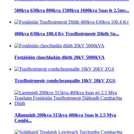
500kva 630kva 800kva 1500kva 1600kva Suas le 2.5mv...
400kva 630kva 100.4 Kv Trasfhoirmeoir Dlúth Su...
Fostáisiún claochladán dlúth 20kV 5000kVA
Trasfhoirmeoir comhcheangailte 10kV 20kV ZGS
Allamuigh 200kva 315kva 400kva Suas le 2.5 Mva
Combi...