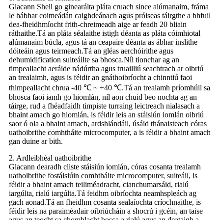
Glacann Shell go ginearálta pláta cruach since alúmanaim, fráma
le hábhar coimeádán caighdeánach agus próiseas táirgthe a bhfuil
dea-fheidhmíocht frith-chreimeadh aige ar feadh 20 bliain
ráthaithe.Tá an pláta séalaithe istigh déanta as pláta cóimhiotal
alúmanaim búcla, agus tá an ceapaire déanta as ábhar inslithe
dóiteáin agus teirmeach.Tá an gléas aerchóirithe agus
dehumidification suiteáilte sa bhosca.Níl tionchar ag an
timpeallacht aeráide nádúrtha agus truailliú seachtrach ar oibriú
an trealaimh, agus is féidir an gnáthoibríocht a chinntiú faoi
thimpeallacht chrua -40 ℃ ~ +40 ℃.Tá an trealamh príomhúil sa
bhosca faoi iamh go hiomlán, níl aon chuid beo nochta ag an
táirge, rud a fhéadfaidh timpiste turraing leictreach nialasach a
bhaint amach go hiomlán, is féidir leis an stáisiún iomlán oibriú
saor ó ola a bhaint amach, ardshlándáil, úsáid thánaisteach córas
uathoibrithe comhtháite microcomputer, a is féidir a bhaint amach
gan duine ar bith.
2. Ardleibhéal uathoibrithe
Glacann dearadh cliste stáisiún iomlán, córas cosanta trealamh
uathoibrithe fostáisiúin comhtháite microcomputer, suiteáil, is
féidir a bhaint amach teiliméadracht, cianchumarsáid, rialú
iargúlta, rialú iargúlta.Tá feidhm oibríochta neamhspleách ag
gach aonad.Tá an fheidhm cosanta sealaíochta críochnaithe, is
féidir leis na paraiméadair oibriúcháin a shocrú i gcéin, an taise
agus an teocht sa chomhlacht bosca a rialú agus an deataigh a