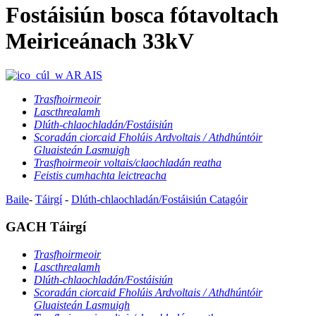
Fostáisiún bosca fótavoltach
Meiriceánach 33kV
AR AIS
Trasfhoirmeoir
Lascthrealamh
Dlúth-chlaochladán/Fostáisiún
Scoradán ciorcaid Fholúis Ardvoltais / Athdhúntóir
Gluaisteán Lasmuigh
Trasfhoirmeoir voltais/claochladán reatha
Feistis cumhachta leictreacha
Baile
-
Táirgí
-
Dlúth-chlaochladán/Fostáisiún
Catagóir
GACH Táirgí
Trasfhoirmeoir
Lascthrealamh
Dlúth-chlaochladán/Fostáisiún
Scoradán ciorcaid Fholúis Ardvoltais / Athdhúntóir
Gluaisteán Lasmuigh