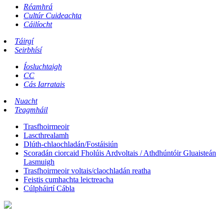
Réamhrá
Cultúr Cuideachta
Cáilíocht
Táirgí
Seirbhísí
Íosluchtaigh
CC
Cás Iarratais
Nuacht
Teagmháil
Trasfhoirmeoir
Lascthrealamh
Dlúth-chlaochladán/Fostáisiún
Scoradán ciorcaid Fholúis Ardvoltais / Athdhúntóir Gluaisteán
Lasmuigh
Trasfhoirmeoir voltais/claochladán reatha
Feistis cumhachta leictreacha
Cúlpháirtí Cábla