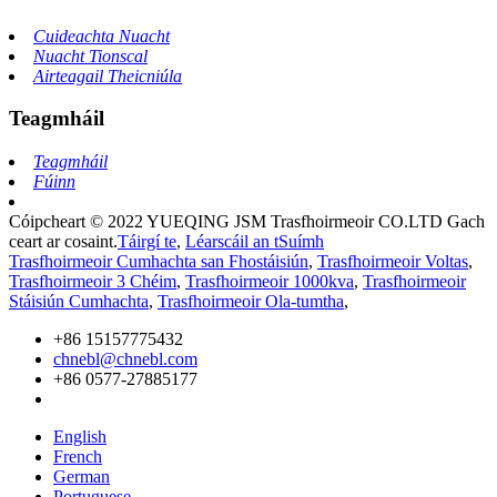
Cuideachta Nuacht
Nuacht Tionscal
Airteagail Theicniúla
Teagmháil
Teagmháil
Fúinn
Cóipcheart © 2022 YUEQING JSM Trasfhoirmeoir CO.LTD Gach
ceart ar cosaint.
Táirgí te
,
Léarscáil an tSuímh
Trasfhoirmeoir Cumhachta san Fhostáisiún
,
Trasfhoirmeoir Voltas
,
Trasfhoirmeoir 3 Chéim
,
Trasfhoirmeoir 1000kva
,
Trasfhoirmeoir
Stáisiún Cumhachta
,
Trasfhoirmeoir Ola-tumtha
,
+86 15157775432
chnebl@chnebl.com
+86 0577-27885177
English
French
German
Portuguese