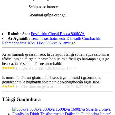
Scóip nasc brance
Siombail grúpa ceangail
Roimhe Seo:
Fostáisiún Cineál Bosca 800kVA
Ar Aghaidh:
Teach Trasfhoirmeoir Dáileadh Cumhachta
Réamhdhéanta 10kv 11kv 500kva Allamuigh
Ar an suíomh gréasáin seo, tá catagóirí táirgí soiléir agus saibhir, is
féidir liom an táirge a theastaíonn uaim a fháil go han-tapa agus go
héasca, tá sé seo i ndáiríre an-mhaith!
Le Eric ó Florida - 2018.09.23 18:44
Is mórdhíoltóir an-ghairmiúil é seo, tagann muid i gcónaí ar a
gcuideachta le haghaidh soláthair, dea-chaighdeán agus saor.
Le Christine ón gCasacstáin - 2017.10.27 12:12
Táirgí Gaolmhara