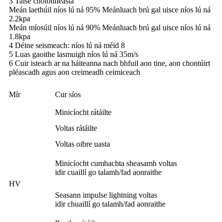
3 Taise choibhneasta
Meán laethúil níos lú ná 95% Meánluach brú gal uisce níos lú ná
2.2kpa
Meán míosúil níos lú ná 90% Meánluach brú gal uisce níos lú ná
1.8kpa
4 Déine seismeach: níos lú ná méid 8
5 Luas gaoithe lasmuigh níos lú ná 35m/s
6 Cuir isteach ar na háiteanna nach bhfuil aon tine, aon chontúirt
pléascadh agus aon creimeadh ceimiceach
Mír
Cur síos
Minicíocht rátáilte
Voltas rátáilte
Voltas oibre uasta
Minicíocht cumhachta sheasamh voltas
idir cuaillí go talamh/fad aonraithe
HV
Seasann impulse lightning voltas
idir chuaillí go talamh/fad aonraithe